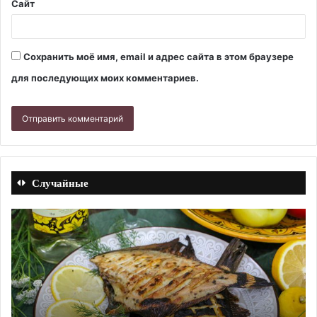
Сайт
Сохранить моё имя, email и адрес сайта в этом браузере
для последующих моих комментариев.
Случайные
Желе
Су
из
из
крыжовника
го
с
с
агар-
по
агаром
и
на
ко