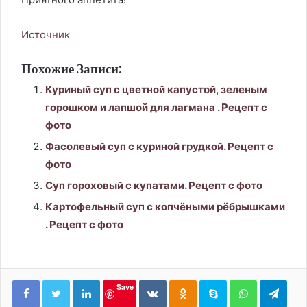
Источник
Похожие Записи:
Куриный суп с цветной капустой, зеленым
горошком и лапшой для лагмана . Рецепт с
фото
Фасолевый суп с куриной грудкой. Рецепт с
фото
Суп гороховый с купатами. Рецепт с фото
Картофельный суп с копчёными рёбрышками
. Рецепт с фото
LinkedIn
Вконтакте
Одноклассники
Skype
WhatsApp
Tele
Save