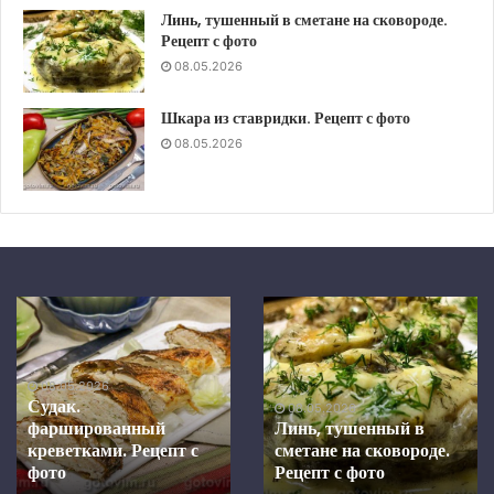
Линь, тушенный в сметане на сковороде.
Рецепт с фото
08.05.2026
Шкара из ставридки. Рецепт с фото
08.05.2026
Шкара
Скумбрия
из
в
ставридки.
средиземноморском
Рецепт
маринаде,
08.05.2026
с
запеченная
Скумбрия в
фото
в
средиземноморском
08.05.2026
духовке.
Шкара из ставридки.
маринаде, запеченная в
Рецепт с фото
Рецепт
духовке. Рецепт с фото
с