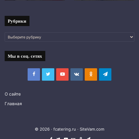
фото
Рубрики
Рубрики
Мы в соц. сетях
Facebook
Twitter
YouTube
vk.com
Одноклассники
Telegram
О сайте
Главная
© 2026 · fcatering.ru ·
SiteVam.com
Facebook
Twitter
YouTube
vk.com
Одноклассники
Telegram