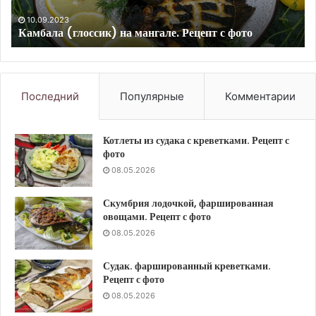
зиму.
зе
09.09.2023
Желе из крыжовника с агар-агаром на зиму. Рецепт с
Рецепт
го
фото
с
Ре
фото
с
фо
Последний
Популярные
Комментарии
Котлеты из судака с креветками. Рецепт с
фото
08.05.2026
Скумбрия лодочкой, фаршированная
овощами. Рецепт с фото
08.05.2026
Судак. фаршированный креветками.
Рецепт с фото
08.05.2026