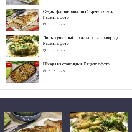
Судак. фаршированный креветками.
Рецепт с фото
08.05.2026
Линь, тушенный в сметане на сковороде.
Рецепт с фото
08.05.2026
Шкара из ставридки. Рецепт с фото
08.05.2026
Шкара
Скумбрия
из
в
ставридки.
средиземноморском