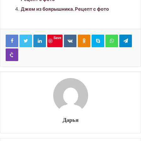
Джем из боярышника. Рецепт с фото
LinkedIn
Вконтакте
Одноклассники
Skype
WhatsApp
Tele
Save
Viber
Дарья