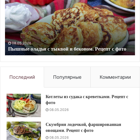
из
с
сгущенки
по
с
в
какао.
ра
Рецепт
Ре
с
с
10.09.2023
Шоколадные конфеты из сгущенки с какао. Рецепт с
фото
фо
фото
Последний
Популярные
Комментарии
Котлеты из судака с креветками. Рецепт с
фото
08.05.2026
Скумбрия лодочкой, фаршированная
овощами. Рецепт с фото
08.05.2026