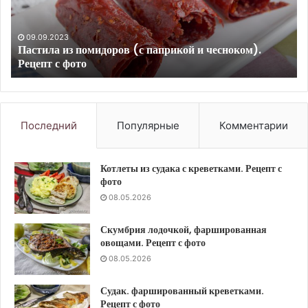
кремом.
Ре
Рецепт
с
с
фо
08.05.2026
Блинный торт «Роза» с заварным кремом. Рецепт с
фото
фото
Последний
Популярные
Комментарии
Котлеты из судака с креветками. Рецепт с
фото
08.05.2026
Скумбрия лодочкой, фаршированная
овощами. Рецепт с фото
08.05.2026
Судак. фаршированный креветками.
Рецепт с фото