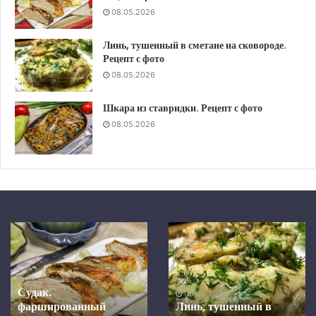
08.05.2026
Линь, тушенный в сметане на сковороде.
Рецепт с фото
08.05.2026
Шкара из ставридки. Рецепт с фото
08.05.2026
Шкара
Скумбрия
из
в
ставридки.
средиземноморском
Рецепт
маринаде,
08.05.2026
с
запеченная
Скумбрия в
фото
в
средиземноморском
08.05.2026