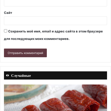
Сайт
Сохранить моё имя, email и адрес сайта в этом браузере
для последующих моих комментариев.
Случайные
Блинный
О
торт
с
«Роза»
с
с
в
заварным
ду