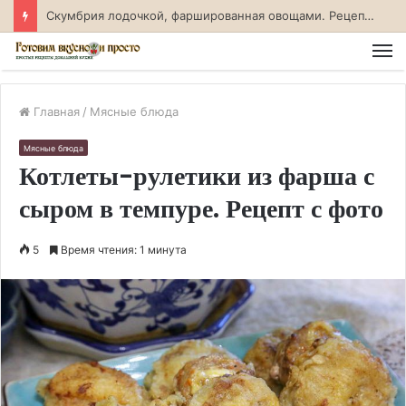
Судак. фаршированный креветками. Рецепт с фото
М
Главная
/
Мясные блюда
Мясные блюда
Котлеты-рулетики из фарша с
сыром в темпуре. Рецепт с фото
5
Время чтения: 1 минута