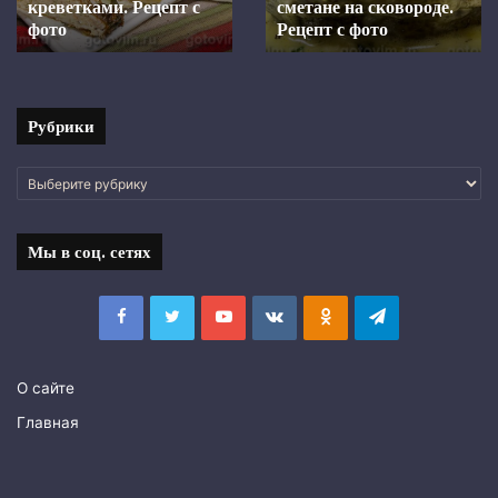
духовке.
Шкара из ставридки.
маринаде, запеченная в
Рецепт с фото
Рецепт
духовке. Рецепт с фото
с
фото
Рубрики
Рубрики
Мы в соц. сетях
Facebook
Twitter
YouTube
vk.com
Одноклассники
Telegram
О сайте
Главная