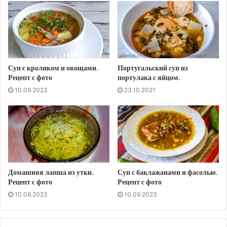
Суп с кроликом и овощами.
Португальский суп из
Рецепт с фото
портулака с яйцом.
10.09.2023
23.10.2021
Домашняя лапша из утки.
Суп с баклажанами и фасолью.
Рецепт с фото
Рецепт с фото
10.09.2023
10.09.2023