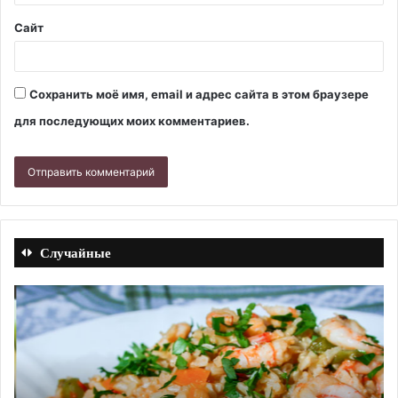
Сайт
Сохранить моё имя, email и адрес сайта в этом браузере
для последующих моих комментариев.
Случайные
Пряный
Пл
рис
из
с
ку
креветками.
се
Рецепт
в
с
му