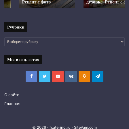
Рецепт с фото
Рецепт
духовке. Рецепт с фото
с
фото
Рубрики
Рубрики
Мы в соц. сетях
Facebook
Twitter
YouTube
vk.com
Одноклассники
Telegram
О сайте
Главная
© 2026 · fcatering.ru ·
SiteVam.com