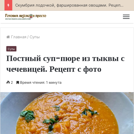
Судак. фаршированный креветками. Рецепт с фото
М
Главная
/
Супы
Супы
Постный суп-пюре из тыквы с
чечевицей. Рецепт с фото
2
Время чтения: 1 минута