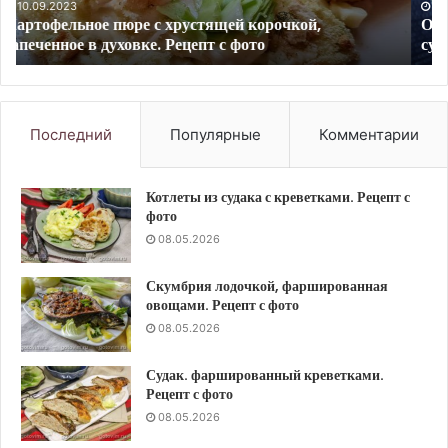
и
с
10.09.2023
Овощной салат с печенью трески по-мурмански и
сухариками.
фо
сухариками. Рецепт с фото
Рецепт
с
фото
Последний
Популярные
Комментарии
Котлеты из судака с креветками. Рецепт с
фото
08.05.2026
Скумбрия лодочкой, фаршированная
овощами. Рецепт с фото
08.05.2026
Судак. фаршированный креветками.
Рецепт с фото
08.05.2026