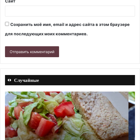
Сайт
Сохранить моё имя, email и адрес сайта в этом браузере
для последующих моих комментариев.
Случайные
Овощной
Ка
салат
п
с
с
печенью
мо
трески
и
по-
ко
мурмански
Ре