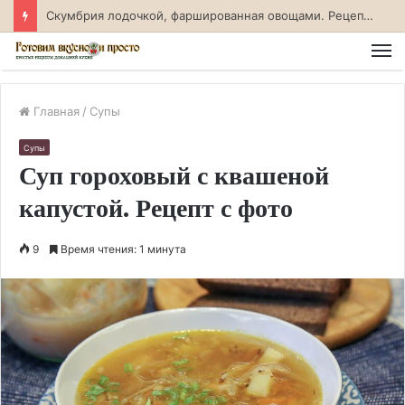
Скумбрия лодочкой, фаршированная овощами. Рецепт с фото
М
Главная
/
Супы
Супы
Суп гороховый с квашеной
капустой. Рецепт с фото
9
Время чтения: 1 минута