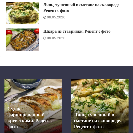
Линь, тушенный в сметане на сковороде.
Рецепт с фото
08.05.2026
Шкара из ставридки. Рецепт с фото
08.05.2026
Шкара
Скумбрия
из
в
ставридки.
средиземноморском
Рецепт
маринаде,
08.05.2026
с
запеченная
Скумбрия в
фото
в
средиземноморском
08.05.2026
духовке.
Шкара из ставридки.
маринаде, запеченная в
Рецепт с фото
Рецепт
духовке. Рецепт с фото
с