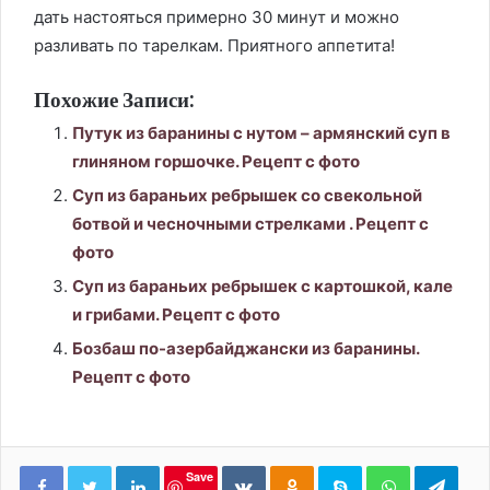
дать настояться примерно 30 минут и можно
разливать по тарелкам. Приятного аппетита!
Похожие Записи:
Путук из баранины с нутом – армянский суп в
глиняном горшочке. Рецепт с фото
Суп из бараньих ребрышек со свекольной
ботвой и чесночными стрелками . Рецепт с
фото
Суп из бараньих ребрышек с картошкой, кале
и грибами. Рецепт с фото
Бозбаш по-азербайджански из баранины.
Рецепт с фото
LinkedIn
Вконтакте
Одноклассники
Skype
WhatsApp
Tele
Save