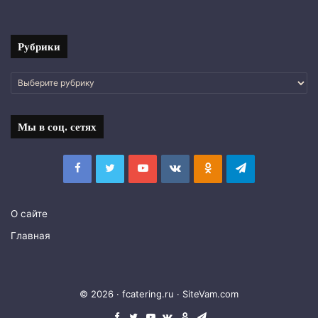
фото
Рубрики
Рубрики
Мы в соц. сетях
Facebook
Twitter
YouTube
vk.com
Одноклассники
Telegram
О сайте
Главная
© 2026 · fcatering.ru ·
SiteVam.com
Facebook
Twitter
YouTube
vk.com
Одноклассники
Telegram