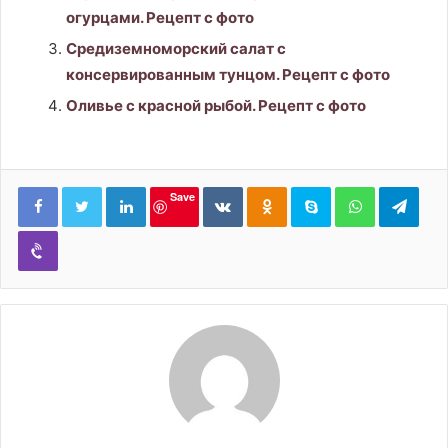
огурцами. Рецепт с фото
Средиземноморский салат с
консервированным тунцом. Рецепт с фото
Оливье с красной рыбой. Рецепт с фото
LinkedIn
Вконтакте
Одноклассники
Skype
WhatsApp
Tele
Save
Viber