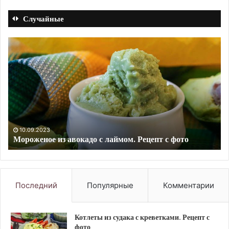
Случайные
Овощной
Га
салат
с
с
си
креветками
д
и
дл
мидиями.
си
Рецепт
Ре
с
с
10.09.2023
Овощной салат с креветками и мидиями. Рецепт с
фото
фо
фото
Последний
Популярные
Комментарии
Котлеты из судака с креветками. Рецепт с
фото