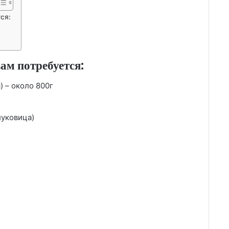
ся:
ам потребуется:
 – около 800г
луковица)