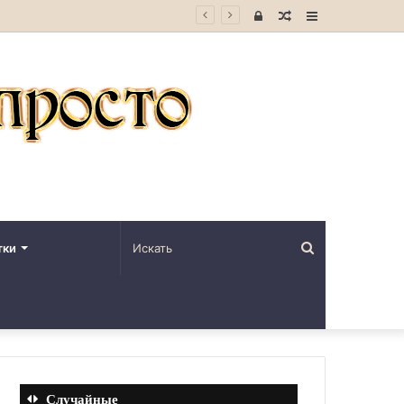
Войти
Случайная
Sidebar
статья
Искать
тки
Случайные