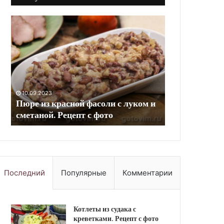
Мармелад
Фриттата
из
с
яблок
лисичками.
(в
Рецепт
мультиварке).
с
Рецепт
фото
с
фото
10.09.2023
08.05.2026
и
Мармелад из яблок (в
Фриттата с л
мультиварке). Рецепт с фото
фото
Последний
Популярные
Комментарии
Котлеты из судака с
креветками. Рецепт с фото