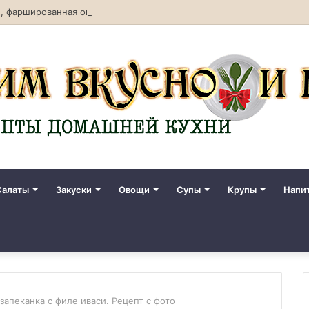
, фаршированная овощами. Рецепт с фото
Салаты
Закуски
Овощи
Супы
Крупы
Напи
запеканка с филе иваси. Рецепт с фото