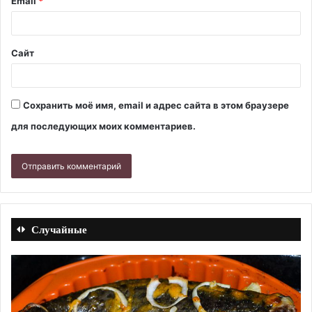
Email
*
Сайт
Сохранить моё имя, email и адрес сайта в этом браузере
для последующих моих комментариев.
Случайные
Суп
Го
гороховый
то
со
с
свининой.
ку