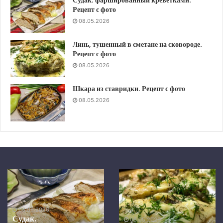
Судак. фаршированный креветками.
Рецепт с фото
08.05.2026
Линь, тушенный в сметане на сковороде.
Рецепт с фото
08.05.2026
Шкара из ставридки. Рецепт с фото
08.05.2026
Шкара
Скумбрия
из
в
ставридки.
средиземноморском
Рецепт
маринаде,
08.05.2026
с
запеченная
Скумбрия в