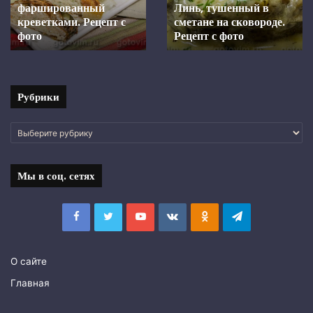
фото
в
средиземноморском
08.05.2026
духовке.
Шкара из ставридки.
маринаде, запеченная в
Рецепт с фото
Рецепт
духовке. Рецепт с фото
с
фото
Рубрики
Рубрики
Мы в соц. сетях
Facebook
Twitter
YouTube
vk.com
Одноклассники
Telegram
О сайте
Главная