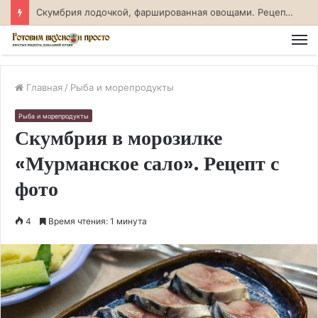
Скумбрия лодочкой, фаршированная овощами. Рецепт с фото
М
Главная
/
Рыба и морепродукты
Рыба и морепродукты
Скумбрия в морозилке
«Мурманское сало». Рецепт с
фото
4
Время чтения: 1 минута