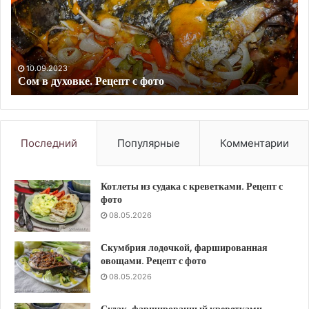
Рецепт
по
с
и
фото
сы
24.04.2024
Суп гороховый со свининой. Рецепт с фото
Последний
Популярные
Комментарии
Котлеты из судака с креветками. Рецепт с
фото
08.05.2026
Скумбрия лодочкой, фаршированная
овощами. Рецепт с фото
08.05.2026