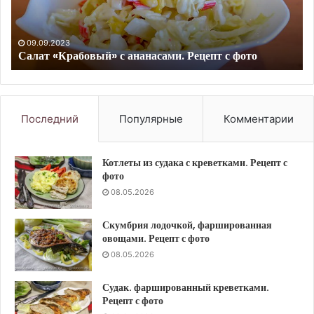
фото
с
и
кр
09.09.2023
Салат «Крабовый» с ананасами. Рецепт с фото
ик
Ре
с
фо
Последний
Популярные
Комментарии
Котлеты из судака с креветками. Рецепт с
фото
08.05.2026
Скумбрия лодочкой, фаршированная
овощами. Рецепт с фото
08.05.2026
Судак. фаршированный креветками.
Рецепт с фото