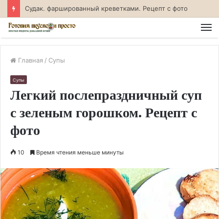
Линь, тушенный в сметане на сковороде. Рецепт с фото
М
Главная
/
Супы
Супы
Легкий послепраздничный суп
с зеленым горошком. Рецепт с
фото
10
Время чтения меньше минуты