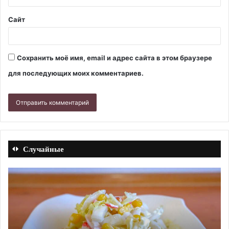
Сайт
Сохранить моё имя, email и адрес сайта в этом браузере
для последующих моих комментариев.
Случайные
Салат
Па
«Крабовый»
из
с
за
ананасами.
ло
Рецепт
со
с
сл