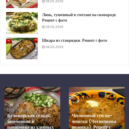
08.05.2026
Линь, тушенный в сметане на сковороде.
Рецепт с фото
08.05.2026
Шкара из ставридки. Рецепт с фото
08.05.2026
Беломорская
Чесночный
сельдь,
суп
запеченная
по-
в
чешски
08.05.2026
08.05.2026
панировке
(Чесночкова
Беломорская сельдь,
Чесночный суп по-
из
полевка).
запеченная в
чешски (Чесночкова
хлебных
Рецепт
панировке из хлебных
полевка). Рецепт с