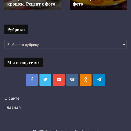
крошек.
крошек. Рецепт с фото
с
фото
Рецепт
фото
с
фото
Рубрики
Рубрики
Мы в соц. сетях
Facebook
Twitter
YouTube
vk.com
Одноклассники
Telegram
О сайте
Главная