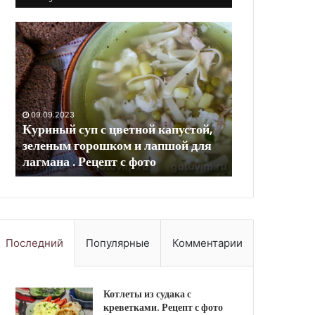
Паэлья
Мойва,
с
приготовленная
куриными
на
сердечками.
пару.
Рецепт
Рецепт
с
с
фото
фото
09.09.2023
10.09.2023
Паэлья с куриными сердечками.
Мойва, приго
Рецепт с фото
Рецепт с фот
Последний
Популярные
Комментарии
Котлеты из судака с
креветками. Рецепт с фото