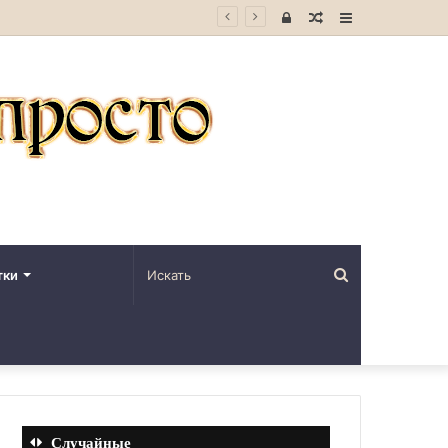
Войти
Случайная
Sidebar
статья
Искать
тки
Случайные