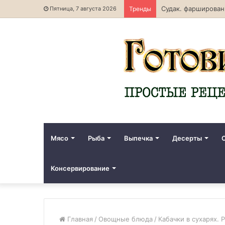
Судак. фарширован
Пятница, 7 августа 2026
Тренды
Мясо
Рыба
Выпечка
Десерты
Консервирование
Главная
/
Овощные блюда
/
Кабачки в сухарях. 