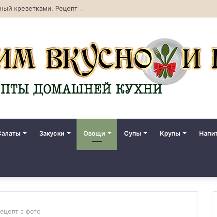
ный креветками. Рецепт с фото
Салаты
Закуски
Овощи
Супы
Крупы
Напи
Рецепт с фото