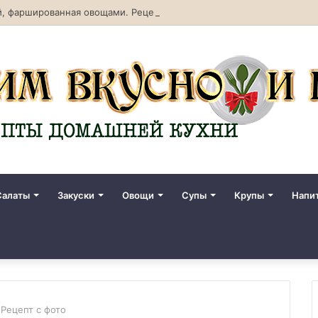
, фаршированная овощами. Рецепт с фото
Салаты
Закуски
Овощи
Супы
Крупы
Напи
 Рецепт с фото