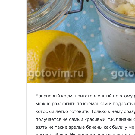
Банановый крем, приготовленный по этому р
можно разложить по креманкам и подавать н
который легко готовить. Только к нему сра
получается не самый красивый, т.к. бананы 
взять не такие зрелые бананы как были у м
лимонный сок. Из перечисленных в рецепте