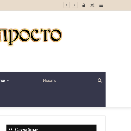
Войти
Случайная
Sidebar
статья
Искать
тки
Случайные