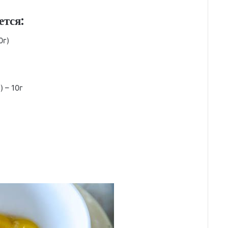
ется:
0г)
 – 10г