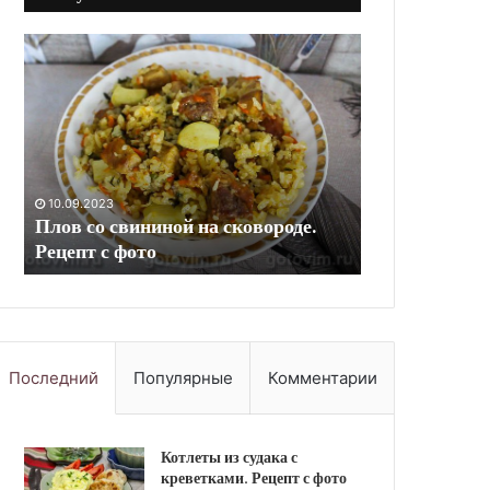
Салат
Плов
из
из
печени
киноа
трески
с
с
курицей.
картофелем,
Рецепт
10.09.2023
маринованным
с
Салат из печени трески с
луком
фото
10.09.2023
картофелем, маринованным луком
Плов из кино
и
и патиссонами. Рецепт с фото
фото
патиссонами.
Рецепт
с
фото
Последний
Популярные
Комментарии
Котлеты из судака с
креветками. Рецепт с фото