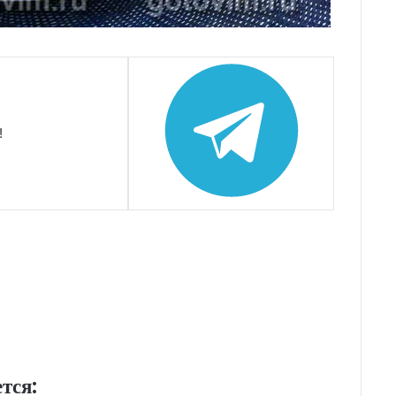
!
тся: