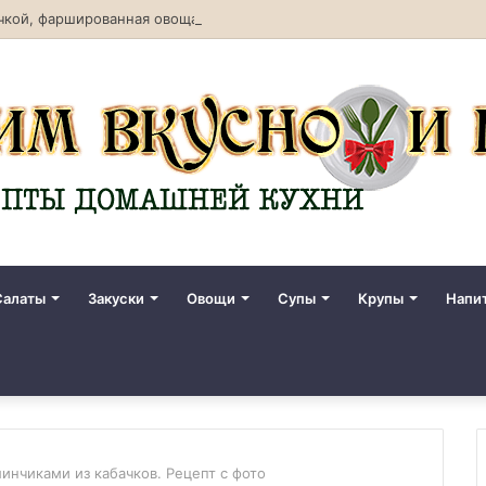
кой, фаршированная овощами. Рецепт с фото
Салаты
Закуски
Овощи
Супы
Крупы
Напи
инчиками из кабачков. Рецепт с фото