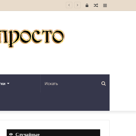
Войти
Случайная
Sidebar
статья
Искать
тки
Случайные