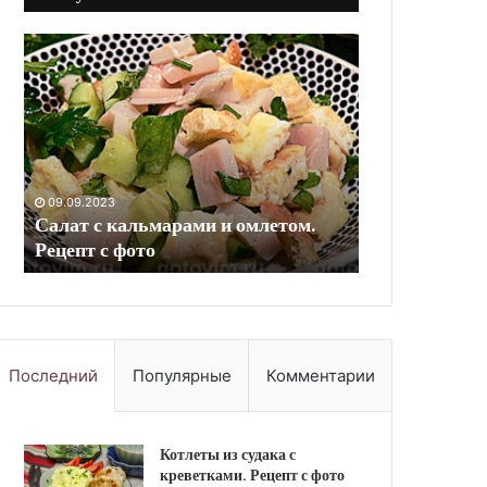
Овощная
Мойва,
запеканка
приготовленная
с
на
цветной
пару.
капустой
Рецепт
и
с
10.09.2023
картофелем.
фото
Овощная запеканка с цветной
Рецепт
10.09.2023
капустой и картофелем. Рецепт с
Мойва, приго
с
фото
Рецепт с фот
фото
Последний
Популярные
Комментарии
Котлеты из судака с
креветками. Рецепт с фото