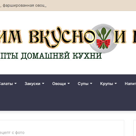
, фаршированная овощами. Рецепт с фото
Салаты
Закуски
Овощи
Супы
Крупы
Напи
ецепт с фото