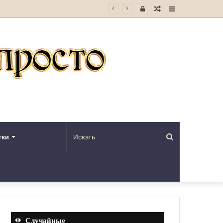
Войти
Случайная
Sidebar
статья
Искать
тки
Случайные