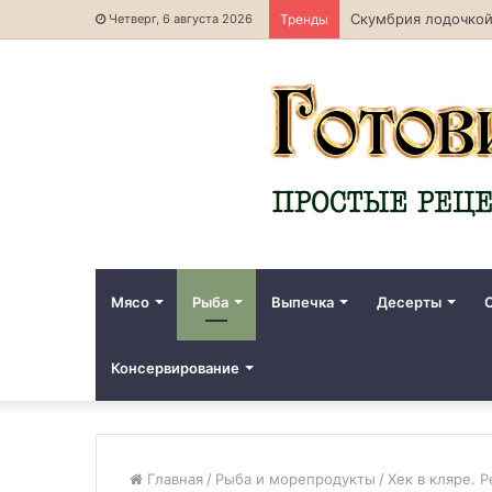
Скумбрия лодочкой
Четверг, 6 августа 2026
Тренды
Мясо
Рыба
Выпечка
Десерты
Консервирование
Главная
/
Рыба и морепродукты
/
Хек в кляре. Р