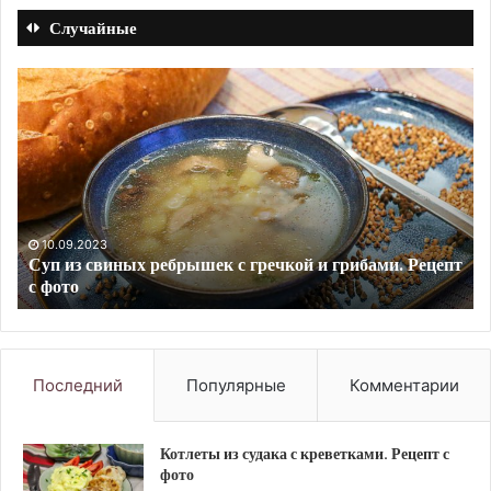
Случайные
Рубец
Ка
с
п
овощами.
с
Рецепт
че
с
Ре
фото
с
фо
т
09.09.2023
Рубец с овощами. Рецепт с фото
Последний
Популярные
Комментарии
Котлеты из судака с креветками. Рецепт с
фото