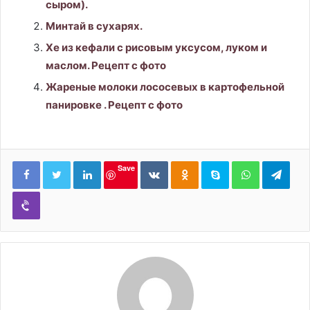
сыром).
Минтай в сухарях.
Хе из кефали с рисовым уксусом, луком и
маслом. Рецепт с фото
Жареные молоки лососевых в картофельной
панировке . Рецепт с фото
LinkedIn
Вконтакте
Одноклассники
Skype
WhatsApp
Tele
Save
Viber