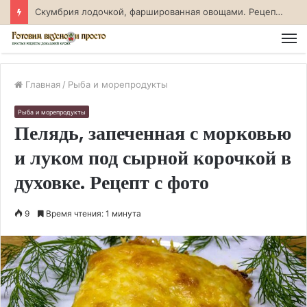
Скумбрия лодочкой, фаршированная овощами. Рецепт с фото
М
Главная
/
Рыба и морепродукты
Рыба и морепродукты
Пелядь, запеченная с морковью
и луком под сырной корочкой в
духовке. Рецепт с фото
9
Время чтения: 1 минута