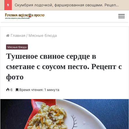
Скумбрия лодочкой, фаршированная овощами. Рецепт с фото
М
Главная
/
Мясные блюда
Мясные блюда
Тушеное свиное сердце в
сметане с соусом песто. Рецепт с
фото
6
Время чтения: 1 минута