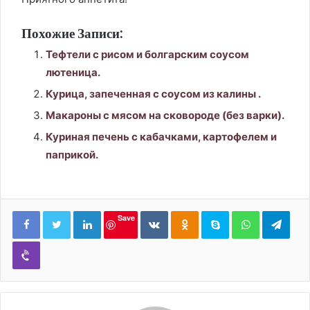
Похожие Записи:
Тефтели с рисом и болгарским соусом
лютеница.
Курица, запеченная с соусом из калины .
Макароны с мясом на сковороде (без варки).
Куриная печень с кабачками, картофелем и
паприкой.
LinkedIn
Вконтакте
Одноклассники
Skype
WhatsApp
Tele
Save
Viber