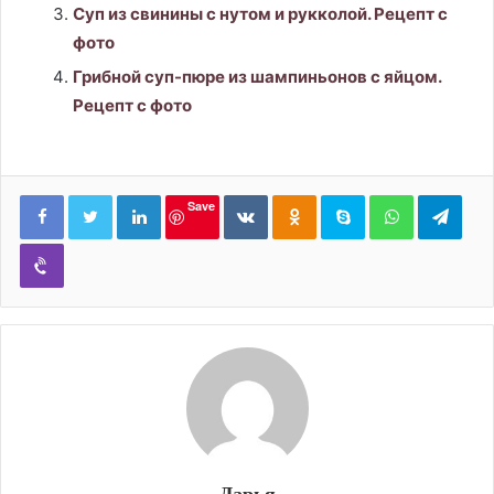
Суп из свинины с нутом и рукколой. Рецепт с
фото
Грибной суп-пюре из шампиньонов с яйцом.
Рецепт с фото
LinkedIn
Вконтакте
Одноклассники
Skype
WhatsApp
Tele
Save
Viber
Дарья