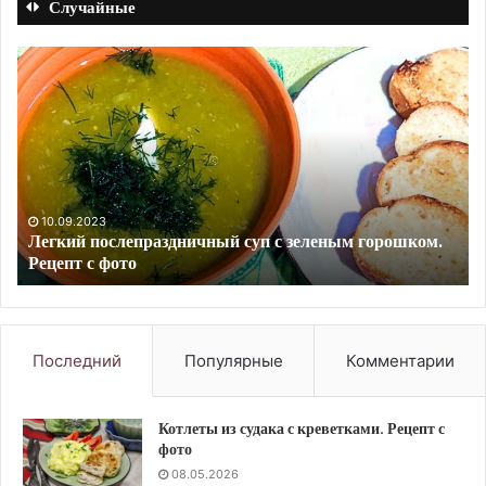
Случайные
Ребра
Яг
косули,
ж
тушенные
из
с
че
луком
и
в
еж
казане.
Ре
Рецепт
с
10.09.2023
Ребра косули, тушенные с луком в казане. Рецепт с
с
фо
фото
фото
Последний
Популярные
Комментарии
Котлеты из судака с креветками. Рецепт с
фото
08.05.2026