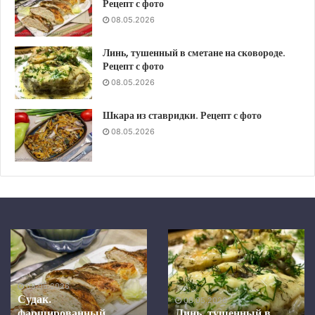
Рецепт с фото
08.05.2026
Линь, тушенный в сметане на сковороде.
Рецепт с фото
08.05.2026
Шкара из ставридки. Рецепт с фото
08.05.2026
Шкара
Скумбрия
из
в
ставридки.
средиземноморском
Рецепт
маринаде,
08.05.2026
с
запеченная
Скумбрия в
фото
в
средиземноморском
08.05.2026