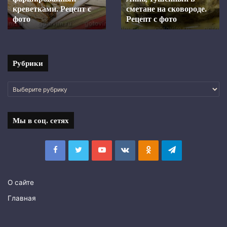
духовке.
Шкара из ставридки.
маринаде, запеченная в
Рецепт с фото
Рецепт
духовке. Рецепт с фото
с
фото
Рубрики
Рубрики
Мы в соц. сетях
Facebook
Twitter
YouTube
vk.com
Одноклассники
Telegram
О сайте
Главная