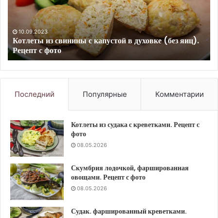
с
за
фото
в
па
Ре
10.09.2023
Брюссельская капуста в кляре. Рецепт с фото
с
фо
Последний
Популярные
Комментарии
Котлеты из судака с креветками. Рецепт с
фото
08.05.2026
Скумбрия лодочкой, фаршированная
овощами. Рецепт с фото
08.05.2026
Судак. фаршированный креветками.