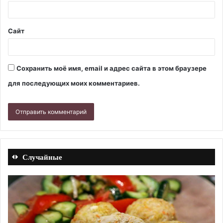
Сайт
Сохранить моё имя, email и адрес сайта в этом браузере
для последующих моих комментариев.
Случайные
Брюссельская
Св
капуста
ре
в
с
кляре.
мо
Рецепт
ка