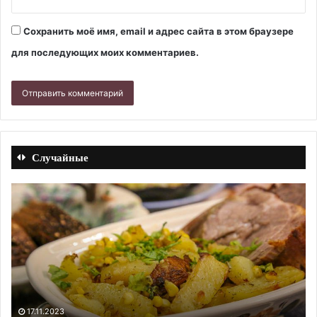
Сохранить моё имя, email и адрес сайта в этом браузере
для последующих моих комментариев.
Случайные
Говяжьи
Су
почки
с
в
го
мультиварке.
и
Рецепт
за
с
оп
фото
Ре
с
фо
10.09.2023