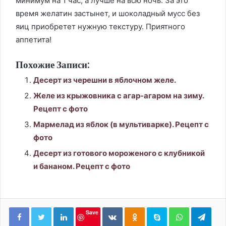
минимум на 1 час, а лучше на всю ночь. За это
время желатин застынет, и шоколадный мусс без
яиц приобретет нужную текстуру. Приятного
аппетита!
Похожие Записи:
Десерт из черешни в яблочном желе.
Желе из крыжовника с агар-агаром на зиму.
Рецепт с фото
Мармелад из яблок (в мультиварке). Рецепт с
фото
Десерт из готового мороженого с клубникой
и бананом. Рецепт с фото
LinkedIn
Вконтакте
Одноклассники
Skype
WhatsApp
Tele
Save