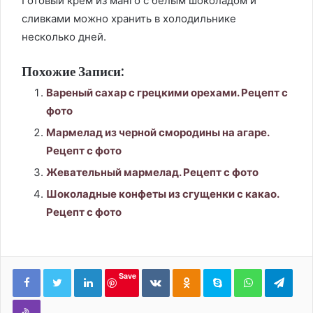
Готовый крем из манго с белым шоколадом и
сливками можно хранить в холодильнике
несколько дней.
Похожие Записи:
Вареный сахар с грецкими орехами. Рецепт с
фото
Мармелад из черной смородины на агаре.
Рецепт с фото
Жевательный мармелад. Рецепт с фото
Шоколадные конфеты из сгущенки с какао.
Рецепт с фото
LinkedIn
Вконтакте
Одноклассники
Skype
WhatsApp
Tele
Save
Viber