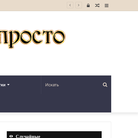
Войти
Случайная
Sidebar
статья
Искать
тки
Случайные