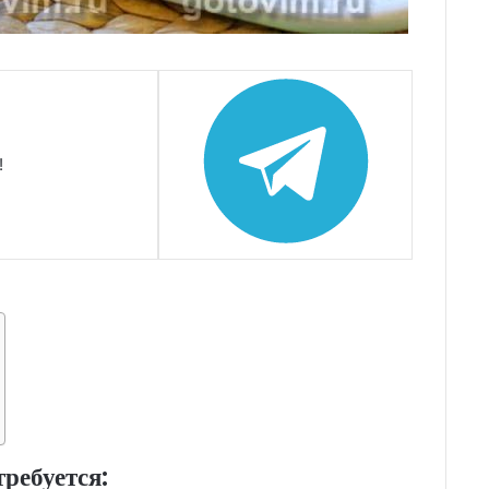
!
ребуется: