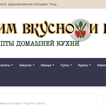
кой, фаршированная овощами. Рецепт с фото
Салаты
Закуски
Овощи
Супы
Крупы
Напи
ины на агаре. Рецепт с фото