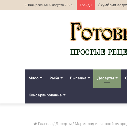
Скумбрия лодоч
Воскресенье, 9 августа 2026
Тренды
Мясо
Рыба
Выпечка
Десерты
Консервирование
Главная
/
Десерты
/
Мармелад из черной смород