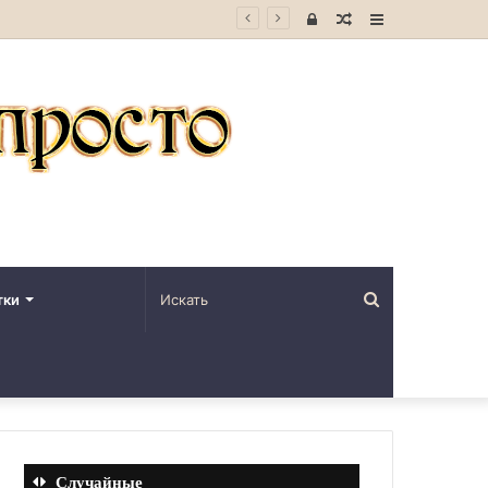
Войти
Случайная
Sidebar
статья
Искать
тки
Случайные