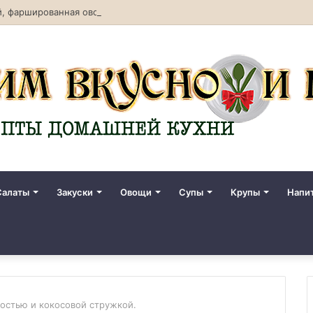
, фаршированная овощами. Рецепт с фото
Салаты
Закуски
Овощи
Супы
Крупы
Напи
остью и кокосовой стружкой.