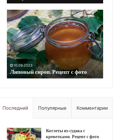
Сок
Рис
из
с
вишни
капустой
на
и
зиму.
мясом
Рецепт
.
с
Рецепт
фото
10.09.2023
с
10.09.2023
Сок из вишни на зиму. Рецепт с
Рис с капусто
фото
фото
фото
Последний
Популярные
Комментарии
Котлеты из судака с
креветками. Рецепт с фото