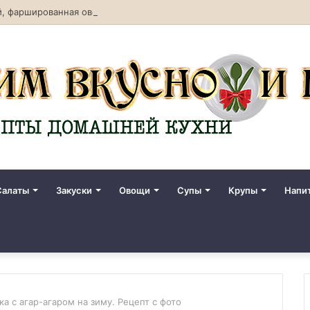
, фаршированная овощами. Рецепт с фото
Салаты
Закуски
Овощи
Супы
Крупы
Напи
а с агар-агаром на зиму. Рецепт с фото