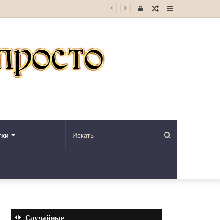
Войти
Случайная
Sidebar
статья
Искать
тки
Случайные