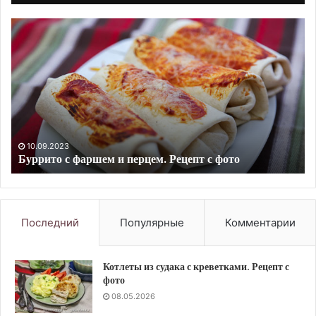
Густое
Ка
варенье
ри
из
с
вишни
ф
с
и
коньяком.
ты
Рецепт
в
с
му
фото
Ре
10.09.2023
Густое варенье из вишни с коньяком. Рецепт с фото
с
фо
Последний
Популярные
Комментарии
Котлеты из судака с креветками. Рецепт с
фото
08.05.2026