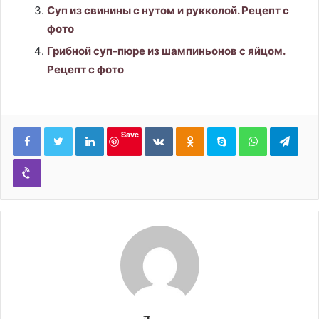
Суп из свинины с нутом и рукколой. Рецепт с
фото
Грибной суп-пюре из шампиньонов с яйцом.
Рецепт с фото
LinkedIn
Вконтакте
Одноклассники
Skype
WhatsApp
Tele
Save
Viber