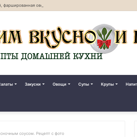
, фаршированная овощами. Рецепт с фото
Салаты
Закуски
Овощи
Супы
Крупы
Напи
есночным соусом. Рецепт с фото