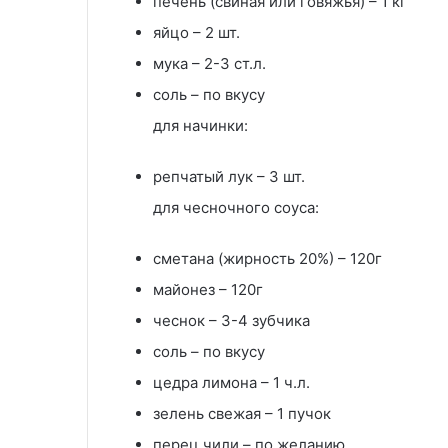
печень (свиная или говяжья) – 1 кг
яйцо – 2 шт.
мука – 2-3 ст.л.
соль – по вкусу
для начинки:
репчатый лук – 3 шт.
для чесночного соуса:
сметана (жирность 20%) – 120г
майонез – 120г
чеснок – 3-4 зубчика
соль – по вкусу
цедра лимона – 1 ч.л.
зелень свежая – 1 пучок
перец чили – по желанию