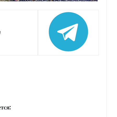
!
тся: