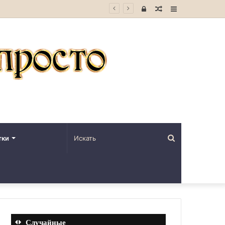
Войти
Случайная
Sidebar
статья
Искать
тки
Случайные