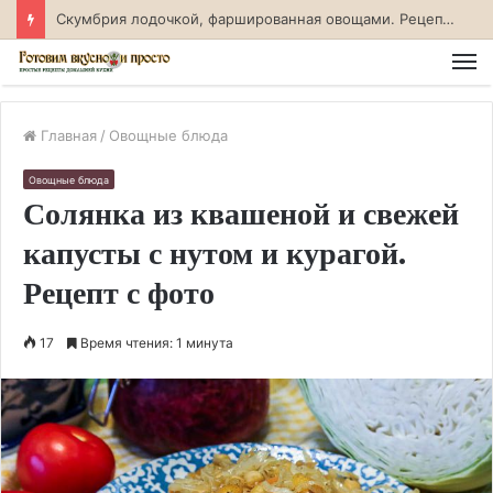
Скумбрия лодочкой, фаршированная овощами. Рецепт с фото
М
Главная
/
Овощные блюда
Овощные блюда
Солянка из квашеной и свежей
капусты с нутом и курагой.
Рецепт с фото
17
Время чтения: 1 минута