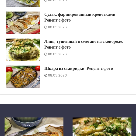
08.05.2026
Судак. фаршированный креветками.
Рецепт с фото
08.05.2026
Линь, тушенный в сметане на сковороде.
Рецепт с фото
08.05.2026
Шкара из ставридки. Рецепт с фото
08.05.2026
Шкара
Скумбрия
из
в
ставридки.
средиземноморском