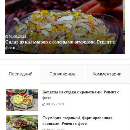
капустой
р
и
с
мясом
ов
.
ру
Рецепт
и
с
со
фото
из
10.09.2023
Рис с капустой и мясом . Рецепт с фото
ав
Ре
с
фо
Последний
Популярные
Комментарии
Котлеты из судака с креветками. Рецепт с
фото
08.05.2026
Скумбрия лодочкой, фаршированная
овощами. Рецепт с фото