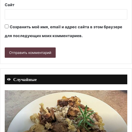
Сайт
Сохранить моё имя, email и адрес сайта в этом браузере
для последующих моих комментариев.
Случайные
Блин-
Го
улитка
с
с
ры
мясом.
Ре
Рецепт
с
с
фо
фото