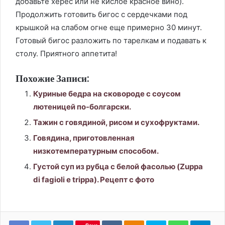
добавьте херес или не кислое красное вино).
Продолжить готовить бигос с сердечками под
крышкой на слабом огне еще примерно 30 минут.
Готовый бигос разложить по тарелкам и подавать к
столу. Приятного аппетита!
Похожие Записи:
Куриные бедра на сковороде с соусом
лютеницей по-болгарски.
Тажин с говядиной, рисом и сухофруктами.
Говядина, приготовленная
низкотемпературным способом.
Густой суп из рубца с белой фасолью (Zuppa
di fagioli e trippa). Рецепт с фото
LinkedIn
Вконтакте
Одноклассники
Skype
WhatsApp
Tele