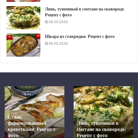
Линь, тушенный в сметане на сковороде.
Рецепт с фото
08.05.2026
Шкара из ставридки. Рецепт с фото
08.05.2026
Шкара
Скумбрия
из
в
ставридки.
средиземноморском
Рецепт
маринаде,
08.05.2026
с
запеченная
Скумбрия в
фото
в
средиземноморском
08.05.2026
духовке.
Шкара из ставридки.
маринаде, запеченная в
Рецепт с фото
Рецепт
духовке. Рецепт с фото