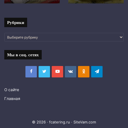
с
фото
Рубрики
Рубрики
Мы в соц. сетях
Facebook
Twitter
YouTube
vk.com
Одноклассники
Telegram
О сайте
Главная
© 2026 · fcatering.ru ·
SiteVam.com