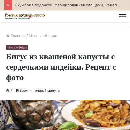
Скумбрия лодочкой, фаршированная овощами. Рецепт с фото
М
Главная
/
Мясные блюда
Мясные блюда
Бигус из квашеной капусты с
сердечками индейки. Рецепт с
фото
7
Время чтения: 1 минута