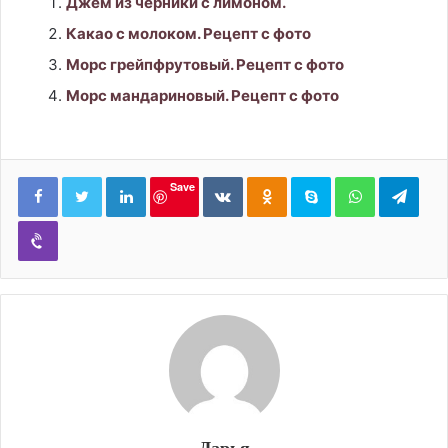
Джем из черники с лимоном.
Какао с молоком. Рецепт с фото
Морс грейпфрутовый. Рецепт с фото
Морс мандариновый. Рецепт с фото
LinkedIn
Вконтакте
Одноклассники
Skype
WhatsApp
Tele
Save
Viber
Дарья