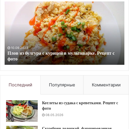
Турецкий
чечевичный
суп-
пюре
с
паприкой
и
мятой.
ецепт с
20.10.2021
Турецкий чечевичный суп-пюре с паприкой и м
Последний
Популярные
Комментарии
Котлеты из судака с креветками. Рецепт с
фото
08.05.2026
Скумбрия лодочкой, фаршированная