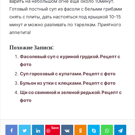
варить на небольшом огне еще около 10минут.
Готовый постный суп из фасоли с белыми грибами
снять с плиты, дать настояться под крышкой 10-15
минут и можно разливать по тарелкам. Приятного
аппетита!
Похожие Записи:
Фасолевый суп с куриной грудкой. Рецепт с
фото
Суп гороховый с купатами. Рецепт с фото
Бульон из утки с клецками. Рецепт с фото
Щи со свининой и зеленой редькой. Рецепт с
фото
LinkedIn
Вконтакте
Одноклассники
Skype
WhatsApp
Tele
Save