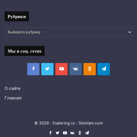
фото
Рубрики
Рубрики
Мы в соц. сетях
Facebook
Twitter
YouTube
vk.com
Одноклассники
Telegram
О сайте
Главная
© 2026 · fcatering.ru ·
SiteVam.com
Facebook
Twitter
YouTube
vk.com
Одноклассники
Telegram