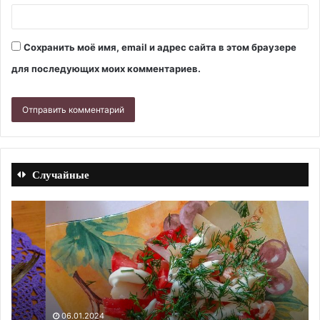
Сохранить моё имя, email и адрес сайта в этом браузере
для последующих моих комментариев.
Случайные
Картофельный
Лу
салат
«ч
с
с
помидорами
ве
и
и
креветками.
ри
Рецепт
(ф
с
лу
06.01.2024