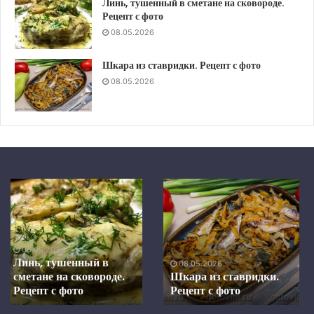
Линь, тушенный в сметане на сковороде.
Рецепт с фото
08.05.2026
Шкара из ставридки. Рецепт с фото
08.05.2026
Шкара
Скумбрия
из
в
ставридки.
средиземноморском
Рецепт
маринаде,
08.05.2026
с
запеченная
Скумбрия в
фото
в
средиземноморском
08.05.2026
духовке.
Шкара из ставридки.
маринаде, запеченная в
Рецепт с фото
Рецепт
духовке. Рецепт с фото
с