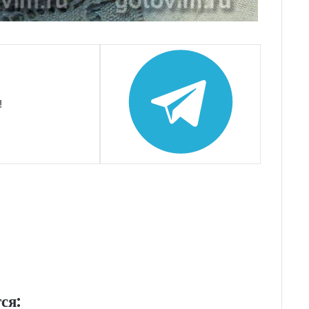
!
ся: