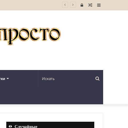
Войти
Случайная
Sidebar
статья
Искать
тки
Случайные