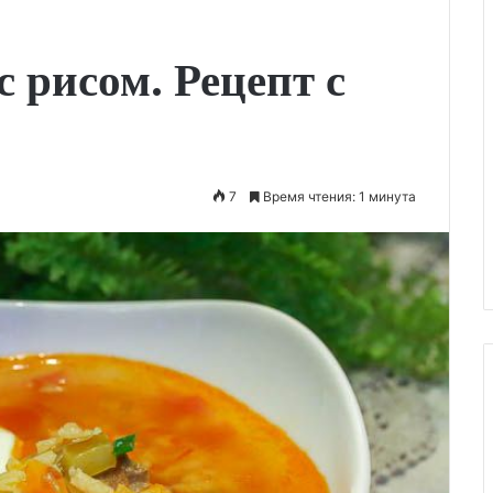
Угорь
с рисом. Рецепт с
в
зеленом
соусе.
Рецепт
с
фото
7
Время чтения: 1 минута
10.09.2023
чный суп на
Угорь в зеленом соусе. Рецепт с
фото