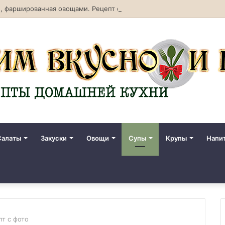
, фаршированная овощами. Рецепт с фото
Салаты
Закуски
Овощи
Супы
Крупы
Напи
пт с фото