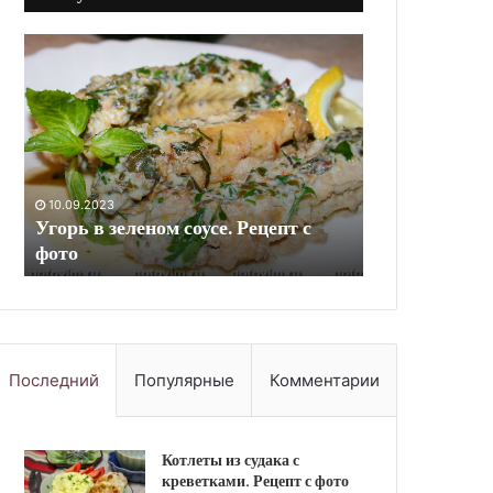
Безе
Поке
«Косточки»
с
на
красной
Хэллоуин.
рыбой
Рецепт
и
с
авокадо.
фото
Рецепт
10.09.2023
с
08.05.2026
Безе «Косточки» на Хэллоуин.
Поке с красн
фото
Рецепт с фото
Рецепт с фот
Последний
Популярные
Комментарии
Котлеты из судака с
креветками. Рецепт с фото