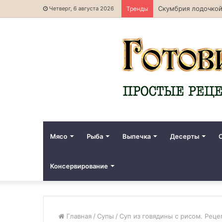
Скумбрия лодочкой
Четверг, 6 августа 2026
Тренды
Мясо
Рыба
Выпечка
Десерты
Консервирование
Главная
/
Супы
/
Суп из говядины с рисом. Реце