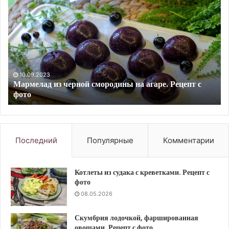
кабачки
ту
в
в
сметанном
см
кляре.
Ре
Рецепт
с
с
фо
фото
10.09.2023
Жареные кабачки в сметанном кляре. Рецепт с фото
Последний
Популярные
Комментарии
Котлеты из судака с креветками. Рецепт с
фото
08.05.2026
Скумбрия лодочкой, фаршированная
овощами. Рецепт с фото