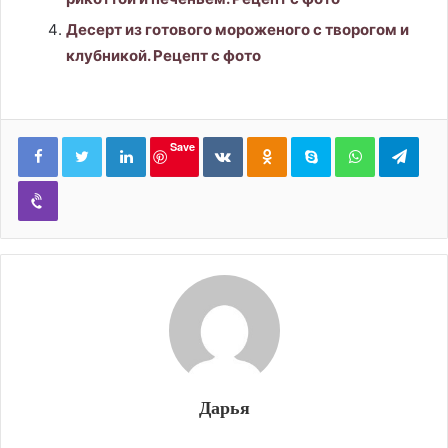
Десерт из готового мороженого с творогом и
клубникой. Рецепт с фото
LinkedIn
Вконтакте
Одноклассники
Skype
WhatsApp
Tele
Save
Viber
Дарья