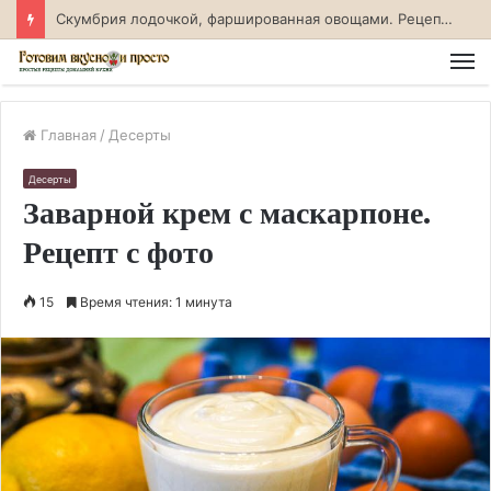
Скумбрия лодочкой, фаршированная овощами. Рецепт с фото
М
Главная
/
Десерты
Десерты
Заварной крем с маскарпоне.
Рецепт с фото
15
Время чтения: 1 минута