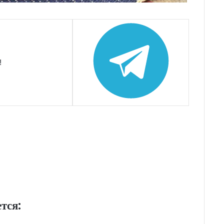
!
тся: