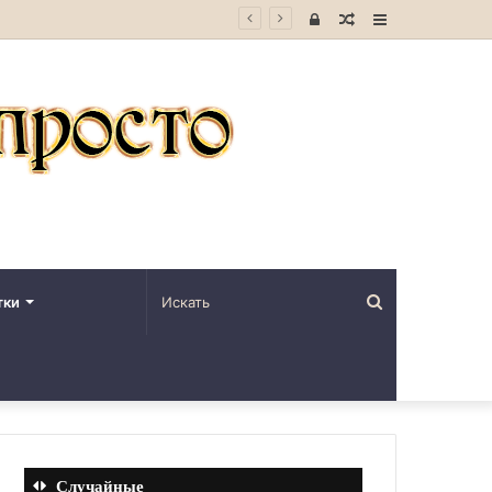
Войти
Случайная
Sidebar
статья
Искать
тки
Случайные