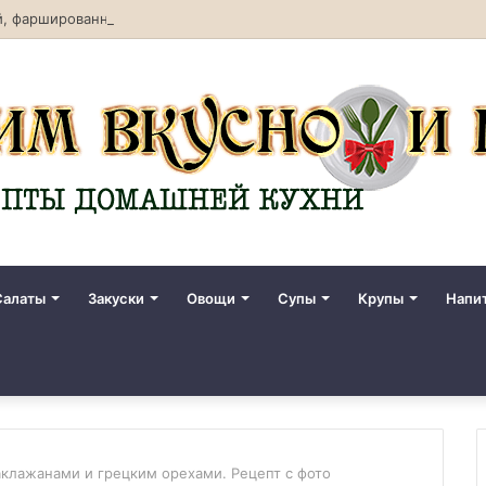
, фаршированная овощами. Рецепт с фото
Салаты
Закуски
Овощи
Супы
Крупы
Напи
аклажанами и грецким орехами. Рецепт с фото