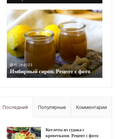
ный
Гуляш
из
говяжьего
сердца
с
картфелем.
Рецепт
с
08.05.2026
Гуляш из говяжьего с
фото
09.2023
рный сироп. Рецепт с фото
картфелем. Рецепт с 
Последний
Популярные
Комментарии
Котлеты из судака с
креветками. Рецепт с фото