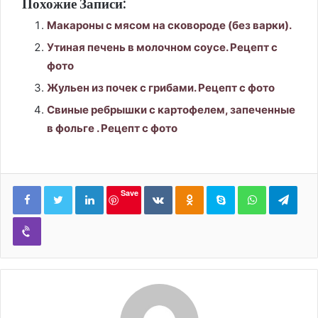
Похожие Записи:
Макароны с мясом на сковороде (без варки).
Утиная печень в молочном соусе. Рецепт с
фото
Жульен из почек с грибами. Рецепт с фото
Свиные ребрышки с картофелем, запеченные
в фольге . Рецепт с фото
LinkedIn
Вконтакте
Одноклассники
Skype
WhatsApp
Tele
Save
Viber