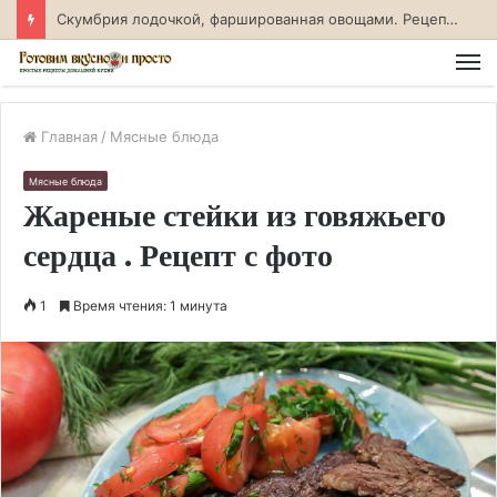
Скумбрия лодочкой, фаршированная овощами. Рецепт с фото
М
Главная
/
Мясные блюда
Мясные блюда
Жареные стейки из говяжьего
сердца . Рецепт с фото
1
Время чтения: 1 минута