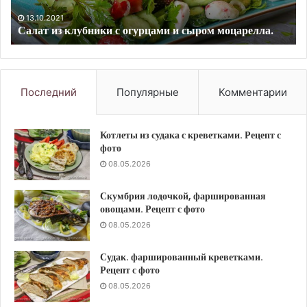
грибами.
10.09.2023
Суп из свиных ребрышек с гречкой и грибами. Рецепт
Рецепт
с фото
с
фото
Последний
Популярные
Комментарии
Котлеты из судака с креветками. Рецепт с
фото
08.05.2026
Скумбрия лодочкой, фаршированная
овощами. Рецепт с фото
08.05.2026
Судак. фаршированный креветками.
Рецепт с фото
08.05.2026