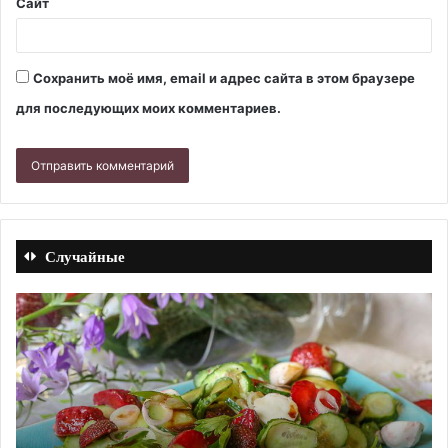
Сайт
Сохранить моё имя, email и адрес сайта в этом браузере
для последующих моих комментариев.
Случайные
Суп
Ку
из
из
свиных
ри
ребрышек
(с
с
Ре
гречкой
с
и
фо