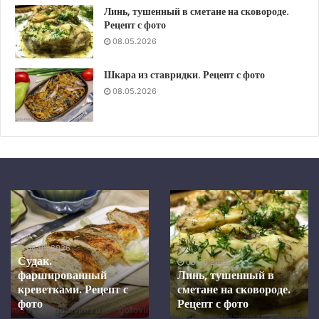
Линь, тушенный в сметане на сковороде.
Рецепт с фото
08.05.2026
Шкара из ставридки. Рецепт с фото
08.05.2026
Шкара
Скумбрия
из
в
ставридки.
средиземноморском
Рецепт
маринаде,
08.05.2026
с
запеченная
Скумбрия в
фото
в
средиземноморском
08.05.2026
духовке.
Шкара из ставридки.
маринаде, запеченная в
Рецепт с фото
Рецепт
духовке. Рецепт с фото
с