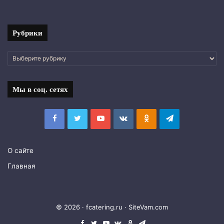
фото
Рубрики
Рубрики
Мы в соц. сетях
Facebook
Twitter
YouTube
vk.com
Одноклассники
Telegram
О сайте
Главная
© 2026 · fcatering.ru ·
SiteVam.com
Facebook
Twitter
YouTube
vk.com
Одноклассники
Telegram