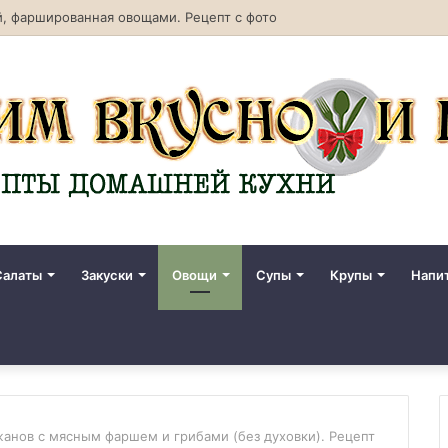
, фаршированная овощами. Рецепт с фото
Салаты
Закуски
Овощи
Супы
Крупы
Напи
жанов с мясным фаршем и грибами (без духовки). Рецепт