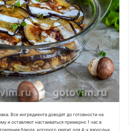
овка. Все ингредиента доводят до готовности на
му и оставляют настаиваться примерно 1 час в
овления блюда, которого хватит для 4-х взрослых