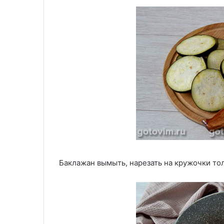
Баклажан вымыть, нарезать на кружочки то