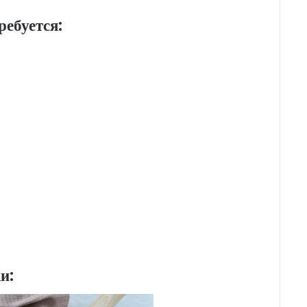
ребуется:
и: