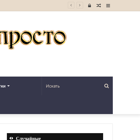
Войти
Случайная
Sidebar
статья
Искать
тки
Случайные