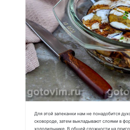
Для этой запеканки нам не понадобится дух
сковороде, затем выкладывают слоями в фор
холодильнике. В общей сложности на пригот