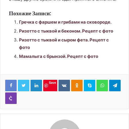
Похожие Записи:
Гречка с фаршем и грибами на сковороде.
Ризотто с тыквой и беконом. Рецепт с фото
Ризотто с тыквой и сыром фета. Рецепт с
фото
Мамалыга с брынзой. Рецепт с фото
LinkedIn
Вконтакте
Одноклассники
Skype
WhatsApp
Tele
Save
Viber