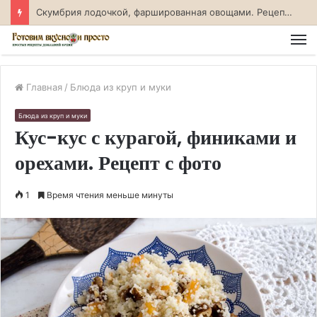
Скумбрия лодочкой, фаршированная овощами. Рецепт с фото
М
Главная
/
Блюда из круп и муки
Блюда из круп и муки
Кус-кус с курагой, финиками и
орехами. Рецепт с фото
1
Время чтения меньше минуты