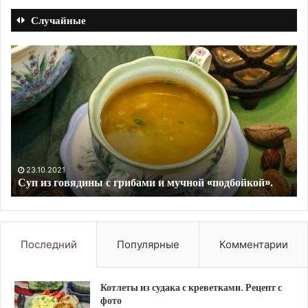
Случайные
Салат
из
кальмаров
с
солеными
огурцами.
Рецепт
с
10.09.2023
Салат из кальмаров с солеными огурцами. Рецепт с
фото
й».
фото
Последний
Популярные
Комментарии
Котлеты из судака с креветками. Рецепт с
фото