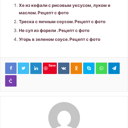
Хе из кефали с рисовым уксусом, луком и
маслом. Рецепт с фото
Треска с яичным соусом. Рецепт с фото
Не суп из форели . Рецепт с фото
Угорь в зеленом соусе. Рецепт с фото
LinkedIn
Вконтакте
Одноклассники
Skype
WhatsApp
Tele
Save
Viber