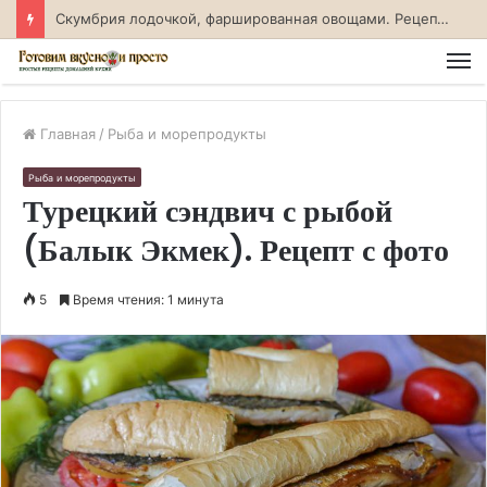
Скумбрия лодочкой, фаршированная овощами. Рецепт с фото
М
Главная
/
Рыба и морепродукты
Рыба и морепродукты
Турецкий сэндвич с рыбой
(Балык Экмек). Рецепт с фото
5
Время чтения: 1 минута