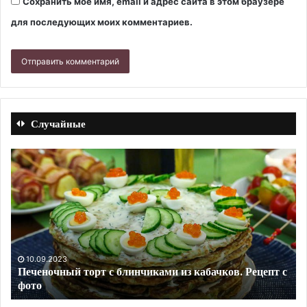
Сохранить моё имя, email и адрес сайта в этом браузере
для последующих моих комментариев.
Случайные
Рыба
Зи
на
са
гриле
из
(на
мо
решетке).
ка
Рецепт
и
с
св
фото
Ре
с
с
10.09.2023
Рыба на гриле (на решетке). Рецепт с фото
фо