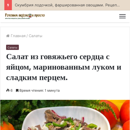
Скумбрия лодочкой, фаршированная овощами. Рецепт с фото
М
Главная
/
Салаты
Салаты
Салат из говяжьего сердца с
яйцом, маринованным луком и
сладким перцем.
6
Время чтения: 1 минута