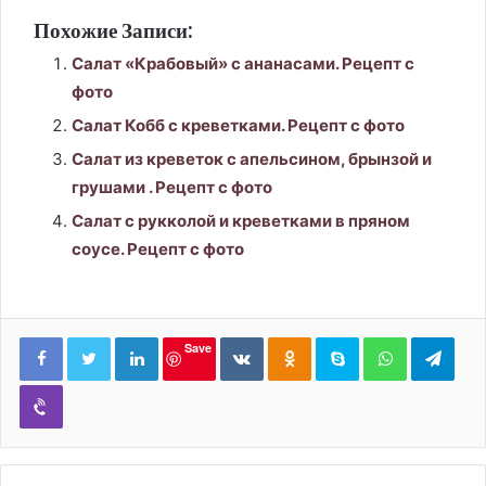
Похожие Записи:
Салат «Крабовый» с ананасами. Рецепт с
фото
Салат Кобб с креветками. Рецепт с фото
Салат из креветок с апельсином, брынзой и
грушами . Рецепт с фото
Салат с рукколой и креветками в пряном
соусе. Рецепт с фото
LinkedIn
Вконтакте
Одноклассники
Skype
WhatsApp
Tele
Save
Viber