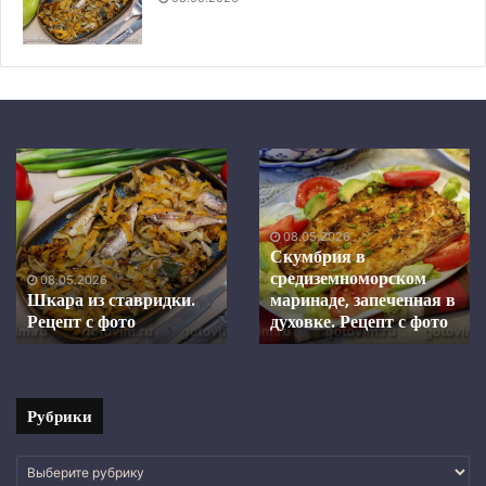
Шкара
Скумбрия
из
в
ставридки.
средиземноморском
Рецепт
маринаде,
08.05.2026
с
запеченная
Скумбрия в
фото
в
средиземноморском
08.05.2026
духовке.
Шкара из ставридки.
маринаде, запеченная в
Рецепт с фото
Рецепт
духовке. Рецепт с фото
с
фото
Рубрики
Рубрики