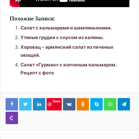
Похожие Записи:
Салат с кальмарами и шампиньонами.
Утиные грудки с соусом из калины.
Хоровац – армянский салат из печеных
овощей.
Салат «Гурман» с копченым кальмаром.
Рецепт с фото
LinkedIn
Вконтакте
Одноклассники
Skype
WhatsApp
Tele
Save
Viber