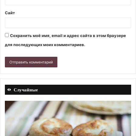
Сайт
Сохранить моё имя, email и адрес сайта в этом браузере
для последующих моих комментариев.
Случайные
Абрикосовое
Мя
варенье
си
с
Ре
черешней.
с
Рецепт
фо
с