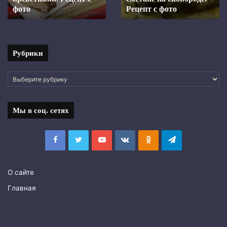
Рецепт с фото
Рецепт
духовке. Рецепт с фото
с
фото
Рубрики
Рубрики
Мы в соц. сетях
Facebook
Twitter
YouTube
vk.com
Одноклассники
Telegram
О сайте
Главная