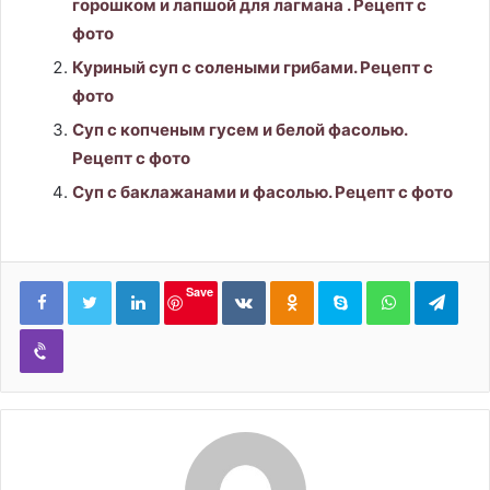
горошком и лапшой для лагмана . Рецепт с
фото
Куриный суп с солеными грибами. Рецепт с
фото
Суп с копченым гусем и белой фасолью.
Рецепт с фото
Суп с баклажанами и фасолью. Рецепт с фото
LinkedIn
Вконтакте
Одноклассники
Skype
WhatsApp
Tele
Save
Viber