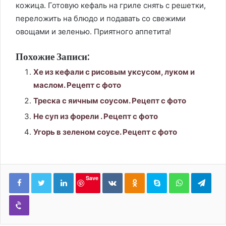
кожица. Готовую кефаль на гриле снять с решетки,
переложить на блюдо и подавать со свежими
овощами и зеленью. Приятного аппетита!
Похожие Записи:
Хе из кефали с рисовым уксусом, луком и
маслом. Рецепт с фото
Треска с яичным соусом. Рецепт с фото
Не суп из форели . Рецепт с фото
Угорь в зеленом соусе. Рецепт с фото
LinkedIn
Вконтакте
Одноклассники
Skype
WhatsApp
Tele
Save
Viber