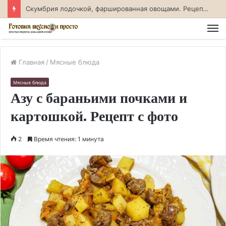
Скумбрия лодочкой, фаршированная овощами. Рецепт с фото
М
Главная
/
Мясные блюда
Мясные блюда
Азу с бараньими почками и
картошкой. Рецепт с фото
2
Время чтения: 1 минута