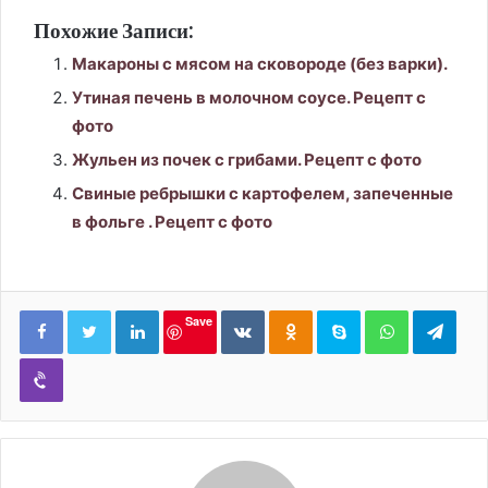
Похожие Записи:
Макароны с мясом на сковороде (без варки).
Утиная печень в молочном соусе. Рецепт с
фото
Жульен из почек с грибами. Рецепт с фото
Свиные ребрышки с картофелем, запеченные
в фольге . Рецепт с фото
LinkedIn
Вконтакте
Одноклассники
Skype
WhatsApp
Tele
Save
Viber