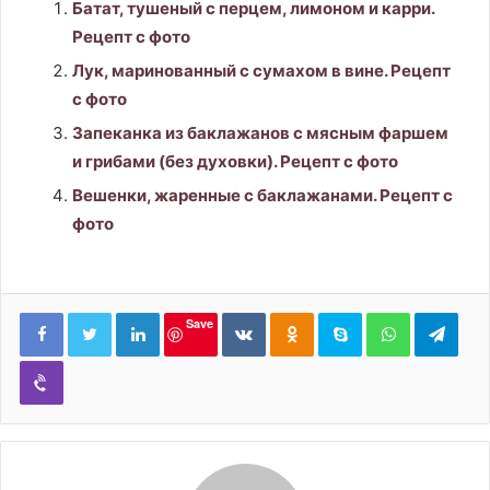
Батат, тушеный с перцем, лимоном и карри.
Рецепт с фото
Лук, маринованный с сумахом в вине. Рецепт
с фото
Запеканка из баклажанов с мясным фаршем
и грибами (без духовки). Рецепт с фото
Вешенки, жаренные с баклажанами. Рецепт с
фото
LinkedIn
Вконтакте
Одноклассники
Skype
WhatsApp
Tele
Save
Viber