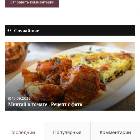
Случайные
Салат
Го
с
пр
консервированным
ни
тунцом,
сп
авокадо
и
грушей.
Рецепт
10.09.2023
Салат с консервированным тунцом, авокадо и
с
грушей. Рецепт с фото
фото
Последний
Популярные
Комментарии