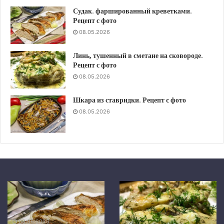
Судак. фаршированный креветками.
Рецепт с фото
08.05.2026
Линь, тушенный в сметане на сковороде.
Рецепт с фото
08.05.2026
Шкара из ставридки. Рецепт с фото
08.05.2026
Шкара
Скумбрия
из
в
ставридки.
средиземноморском
Рецепт
маринаде,
08.05.2026