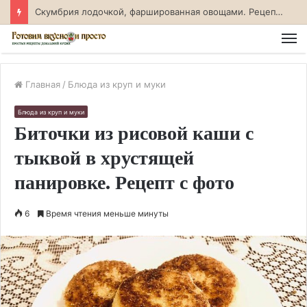
Скумбрия лодочкой, фаршированная овощами. Рецепт с фото
М
Главная
/
Блюда из круп и муки
Блюда из круп и муки
Биточки из рисовой каши с
тыквой в хрустящей
панировке. Рецепт с фото
6
Время чтения меньше минуты