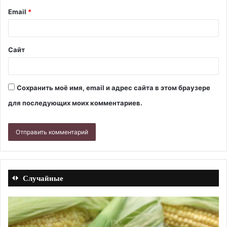
Email
*
Сайт
Сохранить моё имя, email и адрес сайта в этом браузере
для последующих моих комментариев.
Случайные
Жареные
Ст
рыбные
ло
молоки
на