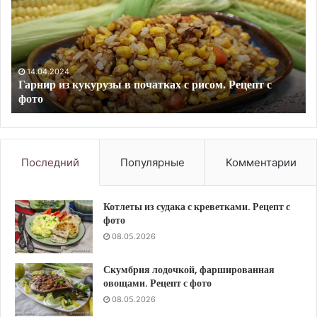
в
ск
кляре.
в
Рецепт
ар
с
ма
фото
с
че
10.09.2023
Жареные рыбные молоки в кляре. Рецепт с фото
л
и
ме
Ре
с
Последний
Популярные
Комментарии
фо
Котлеты из судака с креветками. Рецепт с
фото
08.05.2026
Скумбрия лодочкой, фаршированная
овощами. Рецепт с фото
08.05.2026