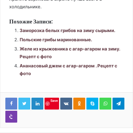
холодильнике.
Похожие Записи:
Заморозка белых грибов на зиму сырыми.
Польские грибы маринованные.
Желе из крыжовника с агар-агаром на зиму.
Рецепт с фото
Ананасовый джем с агар-агаром . Рецепт с
фото
LinkedIn
Вконтакте
Одноклассники
Skype
WhatsApp
Tele
Save
Viber