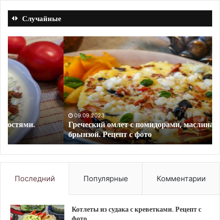
Случайные
Греческий
Да
омлет
ко
с
Ре
помидорами,
с
маслинами
фо
и
брынзой.
Рецепт
09.09.2023
Греческий омлет с помидорами, маслинами и
с
брынзой. Рецепт с фото
фото
Последний
Популярные
Комментарии
Котлеты из судака с креветками. Рецепт с
фото