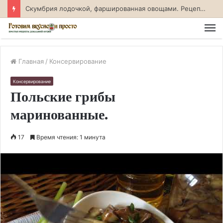
Скумбрия лодочкой, фаршированная овощами. Рецепт с фото
М
Главная
/
Консервирование
Консервирование
Польские грибы
маринованные.
17
Время чтения: 1 минута