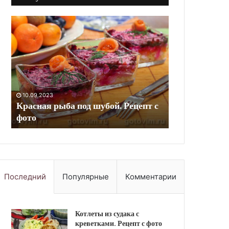
Морс
Индюшиные
грейпфрутовый.
желудки,
Рецепт
тушеные
с
с
фото
тыквой.
Рецепт
с
10.09.2023
фото
10.09.2023
с
Морс грейпфрутовый. Рецепт с
Индюшиные 
фото
тыквой. Рец
Последний
Популярные
Комментарии
Котлеты из судака с
креветками. Рецепт с фото