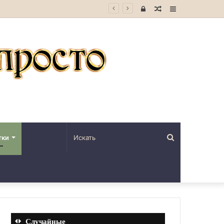
Войти
Случайная
Sidebar
статья
Искать
тки
Случайные