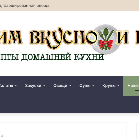
, фаршированная овощами. Рецепт с фото
Салаты
Закуски
Овощи
Супы
Крупы
Напи
то