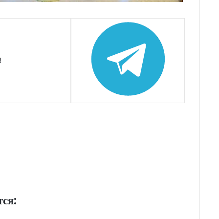
!
тся: