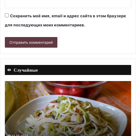
Сохранить моё имя, email и адрес сайта в этом браузере
для последующих моих комментариев.
Случайные
Пастила
из
помидоров
(с
паприкой
и
чесноком).
Рецепт
09.09.2023
Пастила из помидоров (с паприкой и ч
с