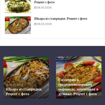
Рецепт с фото
08.05.2026
Шкара из ставридки. Рецепт с фото
08.05.2026
Шкара
Скумбрия
из
в
ставридки.
средиземноморском
Рецепт
маринаде,
08.05.2026
с
запеченная
Скумбрия в
фото
в
средиземноморском
08.05.2026
духовке.
Шкара из ставридки.
маринаде, запеченная в
Рецепт с фото
Рецепт
духовке. Рецепт с фото
с
фото