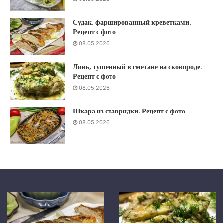
Судак. фаршированный креветками.
Рецепт с фото
08.05.2026
Линь, тушенный в сметане на сковороде.
Рецепт с фото
08.05.2026
Шкара из ставридки. Рецепт с фото
08.05.2026
Шкара
Скумбрия
из
в
ставридки.
средиземноморском