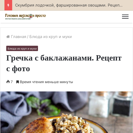
Скумбрия лодочкой, фаршированная овощами. Рецепт с фото
М
Главная
/
Блюда из круп и муки
Блюда из круп и муки
Гречка с баклажанами. Рецепт
с фото
7
Время чтения меньше минуты