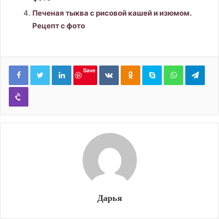
Печеная тыква с рисовой кашей и изюмом.
Рецепт с фото
LinkedIn
Вконтакте
Одноклассники
Skype
WhatsApp
Tele
Save
Viber
Дарья