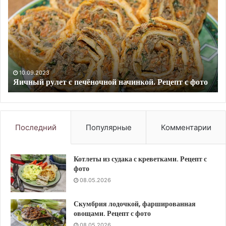
с
с
творожным
са
сыром
.
и
Ре
вишней.
с
Рецепт
фо
10.09.2023
Меренговый рулет с творожным сыром и вишней.
с
Рецепт с фото
фото
Последний
Популярные
Комментарии
Котлеты из судака с креветками. Рецепт с
фото
08.05.2026
Скумбрия лодочкой, фаршированная
овощами. Рецепт с фото
08.05.2026